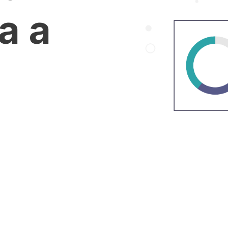
a a
xt level? Our creative
sion to life with our