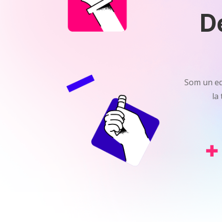
D
Som un equ
la