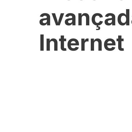
avançad
Internet
Are you ready to take your brand to the ne
agency is here to help. Let us bring your vi
innovative ideas and exceptional results.