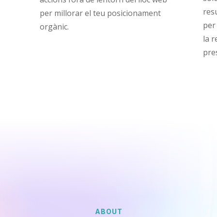
res
per millorar el teu posicionament
per
orgànic.
la 
pre
ABOUT