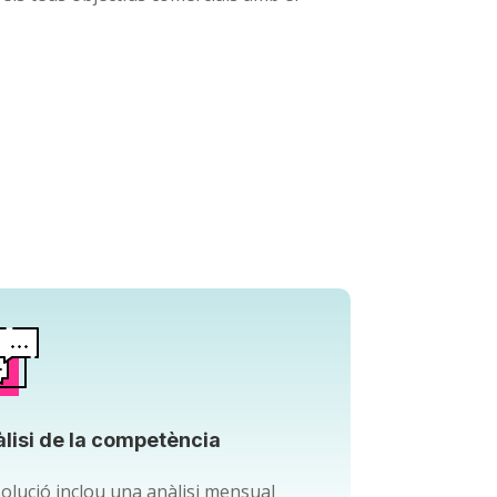
lisi de la competència
solució inclou una anàlisi mensual