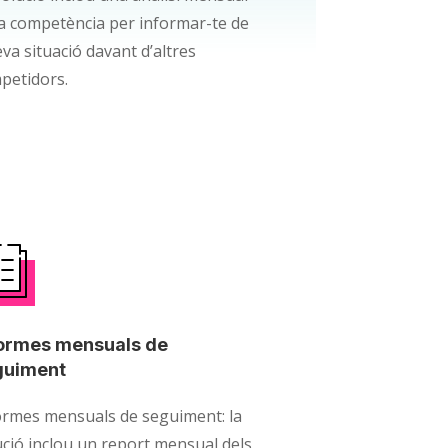
la competència per informar-te de
eva situació davant d’altres
petidors.
formes mensuals de
guiment
ormes mensuals de seguiment: la
ució inclou un report mensual dels