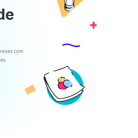
de
mpreses com
es.