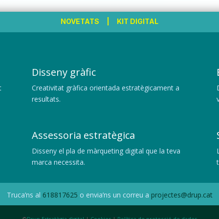
NOVETATS
|
KIT DIGITAL
Disseny gràfic
t
Creativitat gràfica orientada estratègicament a
resultats.
Assessoria estratègica
Disseny el pla de màrqueting digital que la teva
marca necessita.
Truca’ns al
618817625
o envia’ns un correu a
projectes@drup.cat
©
Drup Estratègia digital
|
Cookies
|
Política de protecció de dades