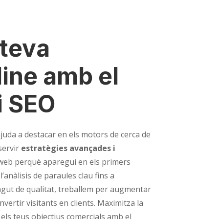
 teva
nline amb el
i SEO
ajuda a destacar en els motors de cerca de
 servir
estratègies avançades i
 web perquè aparegui en els primers
’anàlisis de paraules clau fins a
tingut de qualitat, treballem per augmentar
onvertir visitants en clients. Maximitza la
els teus objectius comercials amb el