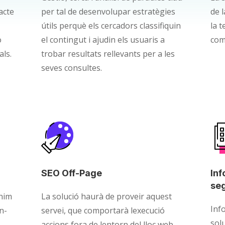
acte
per tal de desenvolupar estratègies
de 
útils perquè els cercadors classifiquin
la t
o
el contingut i ajudin els usuaris a
com
als.
trobar resultats rellevants per a les
seves consultes.
SEO Off-Page
In
se
ínim
La solució haurà de proveir aquest
Inf
n-
servei, que comportarà lexecució
sol
accions fora de lentorn del lloc web